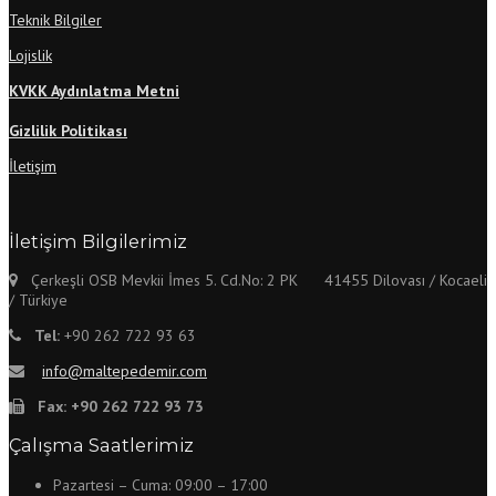
Teknik Bilgiler
Lojislik
KVKK Aydınlatma Metni
Gizlilik Politikası
İletişim
İletişim Bilgilerimiz
Çerkeşli OSB Mevkii İmes 5. Cd.No: 2 PK 41455 Dilovası / Kocaeli
/ Türkiye
Tel:
+90 262 722 93 63
info@maltepedemir.com
Fax:
+90 262 722 93 73
Çalışma Saatlerimiz
Pazartesi – Cuma: 09:00 – 17:00