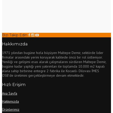
Bizi Takip Edin
Hakkımızda
1971 yılından bugüne hızla büyüyen Maltepe Demir, sektörde lider
firmalar arasındaki yerini koruyarak kalitede öncü bir rol üstleniyor.
Yeniliği ve gelişimi esas alarak çalışmalarını sürdüren Maltepe Demir,
bugüne kadar yaptığı yeni yatırımları ile toplamda 10.000 m2 kapalı
alana sahip birbirine entegre 2 fabrika ile Kocaeli- Dilovası İMES
OSB’de üretimini gerçekleştirmeye devam etmektedir.
Hızlı Erişim
Ana Sayfa
Hakkımızda
Ürünlerimiz