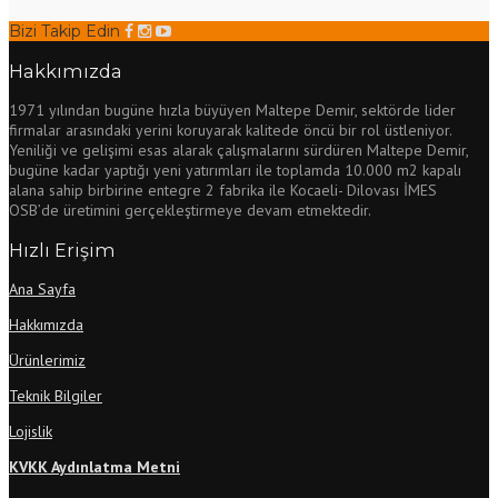
Bizi Takip Edin
Hakkımızda
1971 yılından bugüne hızla büyüyen Maltepe Demir, sektörde lider
firmalar arasındaki yerini koruyarak kalitede öncü bir rol üstleniyor.
Yeniliği ve gelişimi esas alarak çalışmalarını sürdüren Maltepe Demir,
bugüne kadar yaptığı yeni yatırımları ile toplamda 10.000 m2 kapalı
alana sahip birbirine entegre 2 fabrika ile Kocaeli- Dilovası İMES
OSB’de üretimini gerçekleştirmeye devam etmektedir.
Hızlı Erişim
Ana Sayfa
Hakkımızda
Ürünlerimiz
Teknik Bilgiler
Lojislik
KVKK Aydınlatma Metni