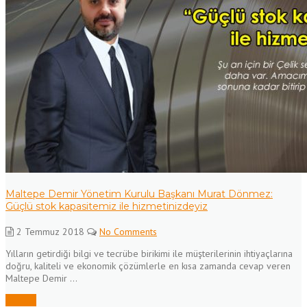
Maltepe Demir Yönetim Kurulu Başkanı Murat Dönmez:
Güçlü stok kapasitemiz ile hizmetinizdeyiz
2 Temmuz 2018
No Comments
Yılların getirdiği bilgi ve tecrübe birikimi ile müşterilerinin ihtiyaçlarına
doğru, kaliteli ve ekonomik çözümlerle en kısa zamanda cevap veren
Maltepe Demir ...
Devamı