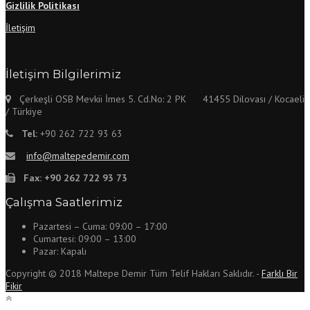
Gizlilik Politikası
İletişim
İletişim Bilgilerimiz
Çerkeşli OSB Mevkii İmes 5. Cd.No: 2 PK 41455 Dilovası / Kocaeli
/ Türkiye
Tel:
+90 262 722 93 63
info@maltepedemir.com
Fax:
+90 262 722 93 73
Çalışma Saatlerimiz
Pazartesi – Cuma: 09:00 – 17:00
Cumartesi: 09:00 – 13:00
Pazar: Kapalı
Copyright © 2018 Maltepe Demir Tüm Telif Hakları Saklıdır. -
Farklı Bir
Fikir