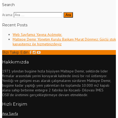
Search
Arama:
Recent Posts
Web Sayfamız Yayına Açılmıştır.
Maltepe Demir Yönetim Kurulu Başkanı Murat Dönmez: Güçlü stok
kapasitemiz ile hizmetinizdeyiz
Bizi Takip Edin
Hakkımızda
1971 yılından bugüne hızla büyüyen Maltepe Demir, sektörde lider
firmalar arasındaki yerini koruyarak kalitede öncü bir rol üstleniyor.
Yeniliği ve gelişimi esas alarak çalışmalarını sürdüren Maltepe Demir,
bugüne kadar yaptığı yeni yatırımları ile toplamda 10.000 m2 kapalı
alana sahip birbirine entegre 2 fabrika ile Kocaeli- Dilovası İMES
OSB’de üretimini gerçekleştirmeye devam etmektedir.
Hızlı Erişim
Ana Sayfa