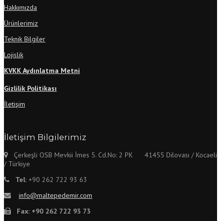
Hakkımızda
Ürünlerimiz
Teknik Bilgiler
Lojislik
KVKK Aydınlatma Metni
Gizlilik Politikası
İletişim
İletişim Bilgilerimiz
Çerkeşli OSB Mevkii İmes 5. Cd.No: 2 PK 41455 Dilovası / Kocaeli
/ Türkiye
Tel:
+90 262 722 93 63
info@maltepedemir.com
Fax:
+90 262 722 93 73